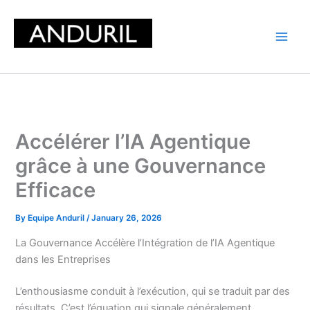
Skip
to
content
Accélérer l’IA Agentique
grâce à une Gouvernance
Efficace
By
Equipe Anduril
/
January 26, 2026
La Gouvernance Accélère l’Intégration de l’IA Agentique
dans les Entreprises
L’enthousiasme conduit à l’exécution, qui se traduit par des
résultats. C’est l’équation qui signale généralement