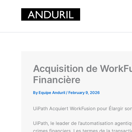
Skip
to
content
Acquisition de WorkFu
Financière
By
Equipe Anduril
/
February 9, 2026
UiPath Acquiert WorkFusion pour Élargir son
UiPath, le leader de l’automatisation agent
crimes financiers. Les termes de la transacti