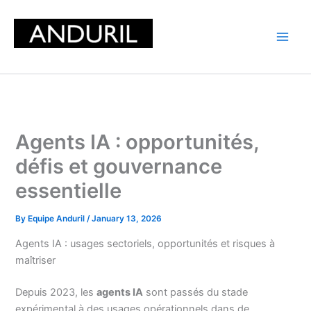
Skip
to
content
Agents IA : opportunités,
défis et gouvernance
essentielle
By
Equipe Anduril
/
January 13, 2026
Agents IA : usages sectoriels, opportunités et risques à
maîtriser
Depuis 2023, les
agents IA
sont passés du stade
expérimental à des usages opérationnels dans de