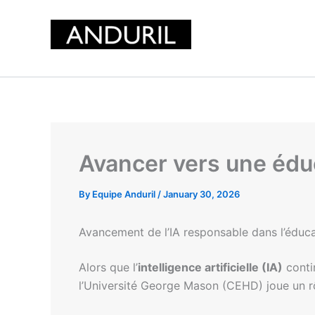
Skip
to
content
Avancer vers une éduc
By
Equipe Anduril
/
January 30, 2026
Avancement de l’IA responsable dans l’édu
Alors que l’
intelligence artificielle (IA)
conti
l’Université George Mason (CEHD) joue un rôl