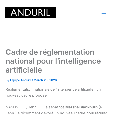
Skip
to
content
Cadre de réglementation
national pour l’intelligence
artificielle
By
Equipe Anduril
/
March 20, 2026
Réglementation nationale de l’intelligence artificielle : un
nouveau cadre proposé
NASHVILLE, Tenn. — La sénatrice
Marsha Blackburn
(R-
Tenn.) a récemment dévoilé un nouveau cadre pour réguler