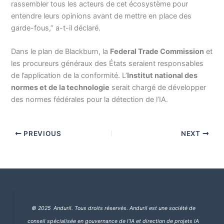
rassembler tous les acteurs de cet écosystème pour
entendre leurs opinions avant de mettre en place des
garde-fous,” a-t-il déclaré.
Dans le plan de Blackburn, la
Federal Trade Commission
et
les procureurs généraux des États seraient responsables
de l’application de la conformité. L’
Institut national des
normes et de la technologie
serait chargé de développer
des normes fédérales pour la détection de l’IA.
PREVIOUS
NEXT
© 2025 Anduril. Tous droits réservés.
Anduril est une société de
conseil spécialisée en gouvernance de l’IA et direction de projets IA