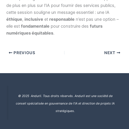
de plus en plus sur l’IA pour fournir des services publics,
cette session souligne un message essentiel : une IA
éthique
,
inclusive
et
responsable
n’est pas une option –
elle est
fondamentale
pour construire des
futurs
numériques équitables
.
PREVIOUS
NEXT
© 2025 Anduril. Tous droits réservés.
Anduril est une société de
conseil spécialisée en gouvernance de l’IA et direction de projets IA
stratégiques.