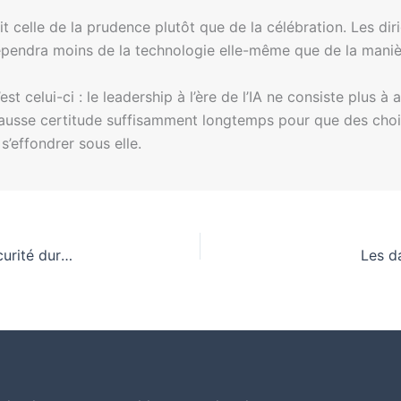
celle de la prudence plutôt que de la célébration. Les dir
dépendra moins de la technologie elle-même que de la manièr
 celui-ci : le leadership à l’ère de l’IA ne consiste plus à av
a fausse certitude suffisamment longtemps pour que des cho
 s’effondrer sous elle.
Développement responsable de l’IA : Vers une sécurité durable
Les d