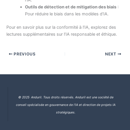
l’IA.
Outils de détection et de mitigation des biais
:
Pour réduire le biais dans les modèles d’IA.
Pour en savoir plus sur la conformité à l’IA, explorez des
lectures supplémentaires sur l’IA responsable et éthique.
PREVIOUS
NEXT
© 2025 Anduril. Tous droits réservés.
Anduril est une société de
conseil spécialisée en gouvernance de l’IA et direction de projets IA
stratégiques.