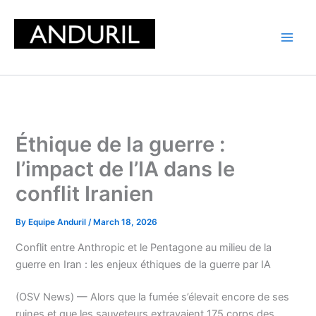
Skip
to
content
Éthique de la guerre :
l’impact de l’IA dans le
conflit Iranien
By
Equipe Anduril
/
March 18, 2026
Conflit entre Anthropic et le Pentagone au milieu de la
guerre en Iran : les enjeux éthiques de la guerre par IA
(OSV News) — Alors que la fumée s’élevait encore de ses
ruines et que les sauveteurs extrayaient 175 corps des