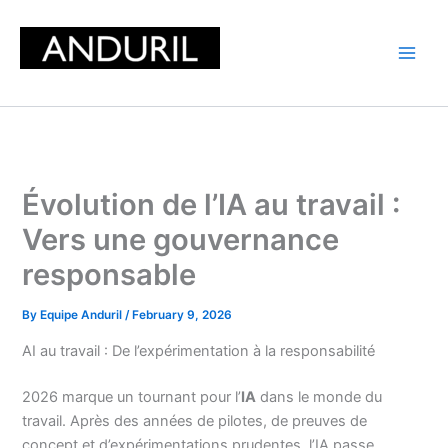
Skip
to
content
Évolution de l’IA au travail :
Vers une gouvernance
responsable
By
Equipe Anduril
/
February 9, 2026
AI au travail : De l’expérimentation à la responsabilité
2026 marque un tournant pour l’
IA
dans le monde du
travail. Après des années de pilotes, de preuves de
concept et d’expérimentations prudentes, l’IA passe