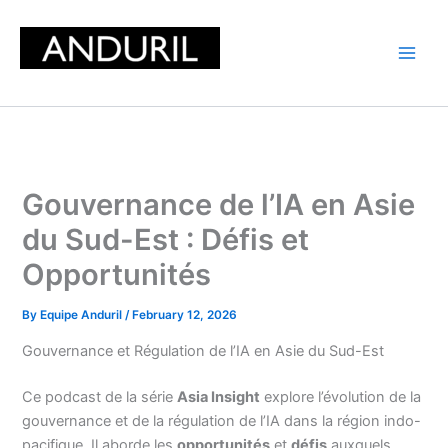
Skip
to
content
Gouvernance de l’IA en Asie
du Sud-Est : Défis et
Opportunités
By
Equipe Anduril
/
February 12, 2026
Gouvernance et Régulation de l’IA en Asie du Sud-Est
Ce podcast de la série
Asia Insight
explore l’évolution de la
gouvernance et de la régulation de l’IA dans la région indo-
pacifique. Il aborde les
opportunités
et
défis
auxquels