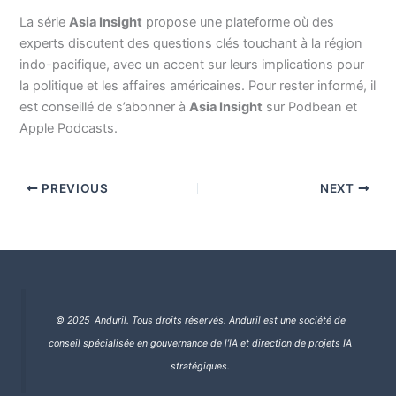
La série
Asia Insight
propose une plateforme où des
experts discutent des questions clés touchant à la région
indo-pacifique, avec un accent sur leurs implications pour
la politique et les affaires américaines. Pour rester informé, il
est conseillé de s’abonner à
Asia Insight
sur Podbean et
Apple Podcasts.
PREVIOUS
NEXT
© 2025 Anduril. Tous droits réservés.
Anduril est une société de
conseil spécialisée en gouvernance de l’IA et direction de projets IA
stratégiques.