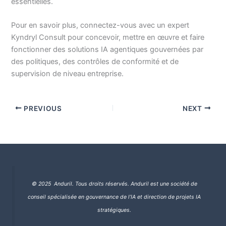
essentielles.
Pour en savoir plus, connectez-vous avec un expert
Kyndryl Consult pour concevoir, mettre en œuvre et faire
fonctionner des solutions IA agentiques gouvernées par
des politiques, des contrôles de conformité et de
supervision de niveau entreprise.
PREVIOUS
NEXT
© 2025 Anduril. Tous droits réservés.
Anduril est une société de
conseil spécialisée en gouvernance de l’IA et direction de projets IA
stratégiques.