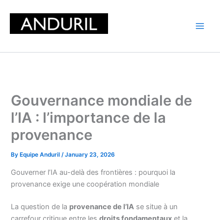
Skip
to
content
Gouvernance mondiale de
l’IA : l’importance de la
provenance
By
Equipe Anduril
/
January 23, 2026
Gouverner l’IA au-delà des frontières : pourquoi la
provenance exige une coopération mondiale
La question de la
provenance de l’IA
se situe à un
carrefour critique entre les
droits fondamentaux
et la