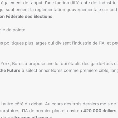
alement de l’appui d’une faction différente de l’industrie 
 qui soutiennent la réglementation gouvernementale sur cet
n Fédérale des Élections
.
gie de pointe
politiques plus larges qui divisent l’industrie de l’IA, et pe
k, Bores a proposé une loi qui établit des garde-fous cont
the Future
à sélectionner Bores comme première cible, lanç
l’autre côté du débat. Au cours des trois derniers mois d
boratoires d’IA de premier plan et environ
420 000 dollars
e du
« altruisme efficace »
.