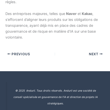
règles.
Des entreprises majeures, telles que
Naver
et
Kakao
,
s’efforcent d’aligner leurs produits sur les obligations de
transparence, ayant déjà mis en place des cadres de
gouvernance et de risque en matière d’IA sur une base
volontaire.
PREVIOUS
NEXT
© 2025 Anduril. Tous droits réservés.
Anduril est une société de
conseil spécialisée en gouvernance de l’IA et direction de projets IA
stratégiques.