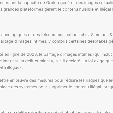
oncernant la capacité de Grok à générer des images sexua
 grandes plateformes gèrent le contenu nuisible et illégal li
echnologiques et des télécommunications chez Simmons &
artage d’images intimes, y compris certaines deepfakes gén
ité en ligne de 2023, le partage d’images intimes (qui inclut
ime) est un délit criminel », a-t-il déclaré. La loi exige qu
ité illégaux.
re en œuvre des mesures pour réduire les risques que leurs
place des systèmes pour supprimer le contenu illégal lorsqu’
semble de
délits prioritaires
qui reflètent les formes les plus