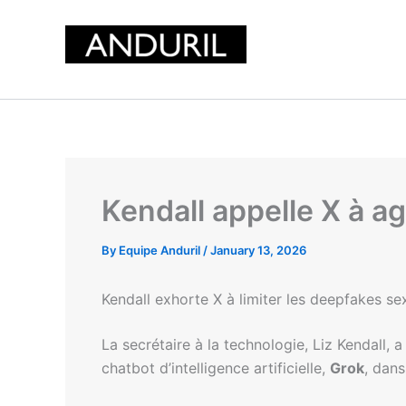
Skip
to
content
Kendall appelle X à a
By
Equipe Anduril
/
January 13, 2026
Kendall exhorte X à limiter les deepfakes se
La secrétaire à la technologie, Liz Kendall, 
chatbot d’intelligence artificielle,
Grok
, dans