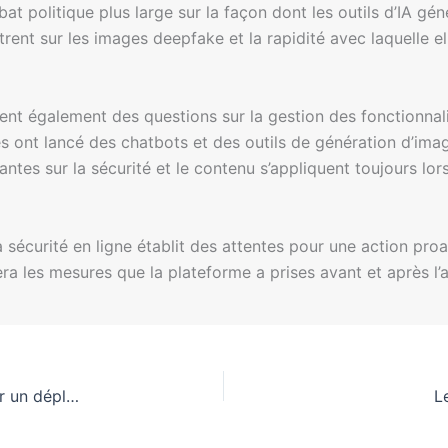
bat politique plus large sur la façon dont les outils d’IA gé
ntrent sur les images deepfake et la rapidité avec laquelle 
t également des questions sur la gestion des fonctionnalit
 ont lancé des chatbots et des outils de génération d’ima
antes sur la sécurité et le contenu s’appliquent toujours lor
 sécurité en ligne établit des attentes pour une action proac
ra les mesures que la plateforme a prises avant et après l’a
De l’échec à la réussite : la clé de l’IA éthique pour un déploiement réussi
L