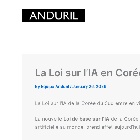
Skip
to
content
La Loi sur l’IA en Cor
By
Equipe Anduril
/
January 26, 2026
La Loi sur l’IA de la Corée du Sud entre en v
La nouvelle
Loi de base sur l’IA
de la Corée 
artificielle au monde, prend effet aujourd’hui