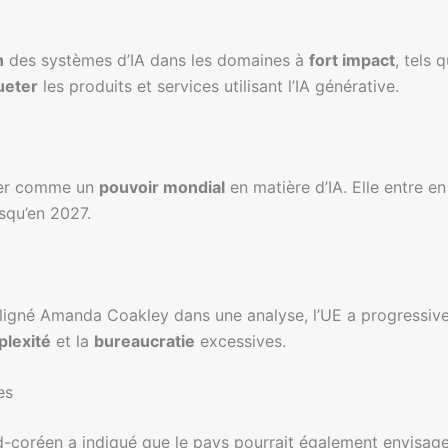
n
des systèmes d’IA dans les domaines à
fort impact
, tels 
ueter
les produits et services utilisant l’IA générative.
nner comme un
pouvoir mondial
en matière d’IA. Elle entre en
squ’en 2027.
ouligné Amanda Coakley dans une analyse, l’UE a progressi
lexité
et la
bureaucratie
excessives.
es
-coréen a indiqué que le pays pourrait également envisag