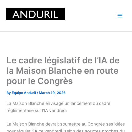
Skip
to
content
Le cadre législatif de l’IA de
la Maison Blanche en route
pour le Congrès
By
Equipe Anduril
/
March 19, 2026
La Maison Blanche envisage un lancement du cadre
réglementaire sur l’IA vendredi
La Maison Blanche devrait soumettre au Congrès ses idées
pour réguler l’IA ce vendredi, selon des sources proches du