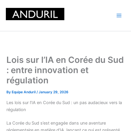
Skip
to
content
Lois sur l’IA en Corée du Sud
: entre innovation et
régulation
By
Equipe Anduril
/
January 29, 2026
Les lois sur l’IA en Corée du Sud : un pas audacieux vers la
régulation
La Corée du Sud s’est engagée dans une aventure
réglementaire en matière d’IA, lançant ce qui est présenté