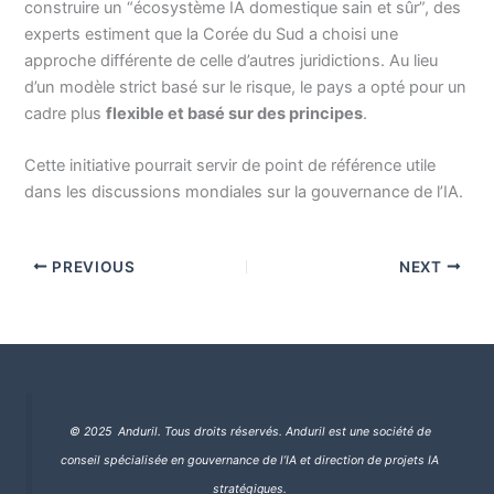
construire un “écosystème IA domestique sain et sûr”, des
experts estiment que la Corée du Sud a choisi une
approche différente de celle d’autres juridictions. Au lieu
d’un modèle strict basé sur le risque, le pays a opté pour un
cadre plus
flexible et basé sur des principes
.
Cette initiative pourrait servir de point de référence utile
dans les discussions mondiales sur la gouvernance de l’IA.
PREVIOUS
NEXT
© 2025 Anduril. Tous droits réservés.
Anduril est une société de
conseil spécialisée en gouvernance de l’IA et direction de projets IA
stratégiques.