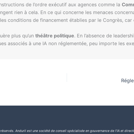
 instructions de l’ordre exécutif aux agences comme la
Comm
gent rien à cela. En ce qui concerne les menaces concernan
s conditions de financement établies par le Congrès, car cel
 guère plus qu’un
théâtre politique
. En l’absence de leadershi
ues associés à une IA non réglementée, peu importe les exem
Régle
 réservés.
Anduril est une société de conseil spécialisée en gouvernance de l’IA et direct