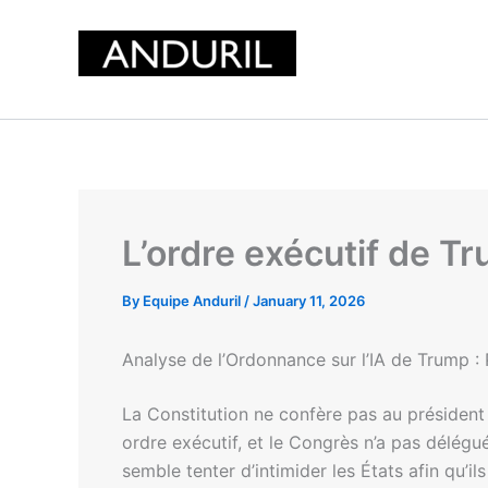
Skip
to
content
L’ordre exécutif de Tru
By
Equipe Anduril
/
January 11, 2026
Analyse de l’Ordonnance sur l’IA de Trump :
La Constitution ne confère pas au président l
ordre exécutif, et le Congrès n’a pas délégu
semble tenter d’intimider les États afin qu’ils