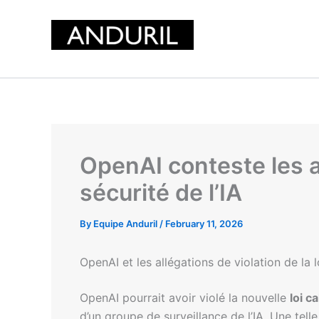
Skip
to
content
OpenAI conteste les ac
sécurité de l’IA
By
Equipe Anduril
/
February 11, 2026
OpenAI et les allégations de violation de la lo
OpenAI pourrait avoir violé la nouvelle
loi c
d’un groupe de surveillance de l’IA. Une telle