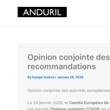
Skip
to
content
Opinion conjointe des 
recommandations
By
Equipe Anduril
/
January 28, 2026
Opinion conjointe des autorités européennes
Le 20 janvier 2026, le
Comité Européen de 
ont adopté l’
Opinion conjointe 1/2026
sur l