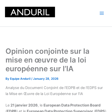
Skip
to
content
Opinion conjointe sur la
mise en œuvre de la loi
européenne sur l’IA
By
Equipe Anduril
/
January 28, 2026
Analyse du Document Conjoint de l’EDPB et de l’EDPS sur
la Mise en Œuvre de la Loi Européenne sur l’IA
Le
21 janvier 2026
, le
European Data Protection Board
(
EDPB
) et le
European Data Protection Supervisor
(
EDPS
)