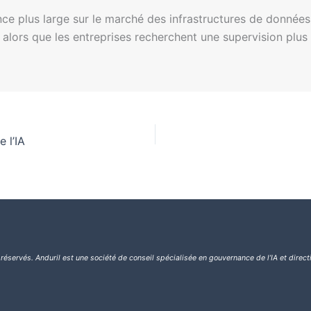
ce plus large sur le marché des infrastructures de données v
alors que les entreprises recherchent une supervision plus 
e l’IA
 réservés.
Anduril est une société de conseil spécialisée en gouvernance de l’IA et direct