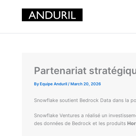
Skip
to
content
Partenariat stratégiq
By
Equipe Anduril
/
March 20, 2026
Snowflake soutient Bedrock Data dans la po
Snowflake Ventures a réalisé un investisse
des données de Bedrock et les produits
Hor