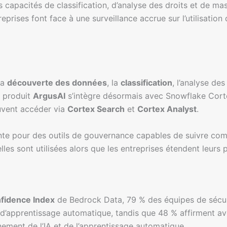
es capacités de classification, d’analyse des droits et de
prises font face à une surveillance accrue sur l’utilisation
la
découverte des données
, la
classification
, l’analyse de
 produit
ArgusAI
s’intègre désormais avec Snowflake Corte
euvent accéder via
Cortex Search
et
Cortex Analyst
.
te pour des outils de gouvernance capables de suivre com
les sont utilisées alors que les entreprises étendent leurs p
nfidence Index
de Bedrock Data, 79 % des équipes de sécuri
t d’apprentissage automatique, tandis que 48 % affirment a
înement de l’IA et de l’apprentissage automatique.