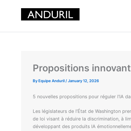
Skip
to
content
Propositions innovant
By
Equipe Anduril
/
January 12, 2026
5 nouvelles propositions pour réguler l’IA d
Les législateurs de l’État de Washington prenn
de loi visant à réduire la discrimination, à li
développant des produits IA émotionnellemen