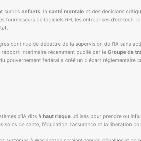
nt sur les
enfants
, la
santé mentale
et des décisions critiqu
s fournisseurs de logiciels RH, les entreprises d’ed-tech, l
tat.
ès continue de débattre de la supervision de l’IA sans acti
 rapport intérimaire récemment publié par le
Groupe de tra
 du gouvernement fédéral a créé un « écart réglementaire c
ystèmes d’IA dits à
haut risque
utilisés pour prendre ou infl
s soins de santé, l’éducation, l’assurance et la libération co
s systèmes à Washington seraient tenues d’évaluer et de réd