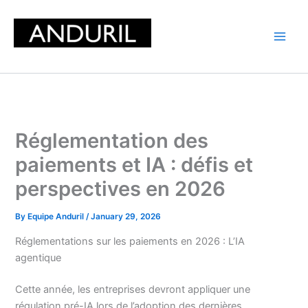
Skip
to
content
Réglementation des
paiements et IA : défis et
perspectives en 2026
By
Equipe Anduril
/
January 29, 2026
Réglementations sur les paiements en 2026 : L’IA
agentique
Cette année, les entreprises devront appliquer une
régulation pré-IA lors de l’adoption des dernières