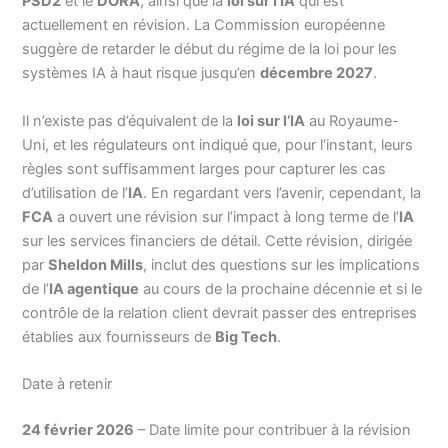
PSD2
et le
DORA
, ainsi que la
loi sur l’IA
qui est
actuellement en révision. La Commission européenne
suggère de retarder le début du régime de la loi pour les
systèmes IA à haut risque jusqu’en
décembre 2027
.
Il n’existe pas d’équivalent de la
loi sur l’IA
au Royaume-
Uni, et les régulateurs ont indiqué que, pour l’instant, leurs
règles sont suffisamment larges pour capturer les cas
d’utilisation de l’
IA
. En regardant vers l’avenir, cependant, la
FCA
a ouvert une révision sur l’impact à long terme de l’
IA
sur les services financiers de détail. Cette révision, dirigée
par
Sheldon Mills
, inclut des questions sur les implications
de l’
IA agentique
au cours de la prochaine décennie et si le
contrôle de la relation client devrait passer des entreprises
établies aux fournisseurs de
Big Tech
.
Date à retenir
24 février 2026
– Date limite pour contribuer à la révision