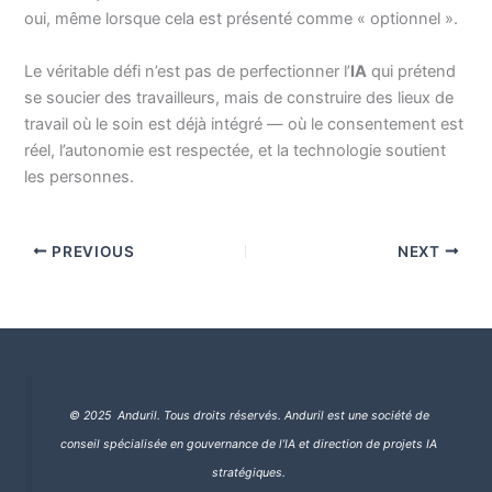
oui, même lorsque cela est présenté comme « optionnel ».
Le véritable défi n’est pas de perfectionner l’
IA
qui prétend
se soucier des travailleurs, mais de construire des lieux de
travail où le soin est déjà intégré — où le consentement est
réel, l’autonomie est respectée, et la technologie soutient
les personnes.
PREVIOUS
NEXT
© 2025 Anduril. Tous droits réservés.
Anduril est une société de
conseil spécialisée en gouvernance de l’IA et direction de projets IA
stratégiques.