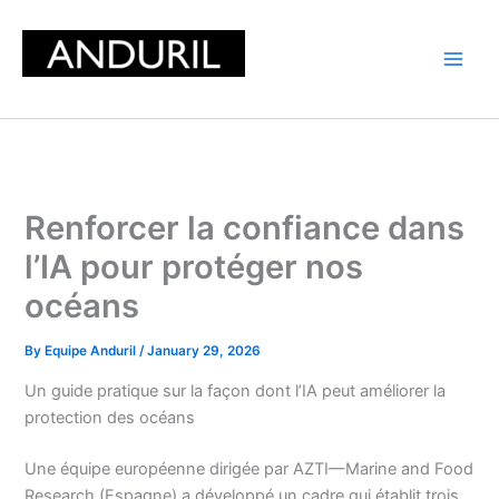
Skip
to
content
Renforcer la confiance dans
l’IA pour protéger nos
océans
By
Equipe Anduril
/
January 29, 2026
Un guide pratique sur la façon dont l’IA peut améliorer la
protection des océans
Une équipe européenne dirigée par AZTI—Marine and Food
Research (Espagne) a développé un cadre qui établit trois