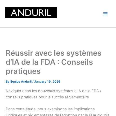
Skip
to
content
Réussir avec les systèmes
d’IA de la FDA : Conseils
pratiques
By
Equipe Anduril
/
January 19, 2026
Naviguer dans les nouveaux systèmes d’IA de la FDA :
conseils pratiques pour le succès réglementaire
Dans cette étude, nous examinons les implications
juridiques et réglementaires de l’adoption par la FDA d’outils