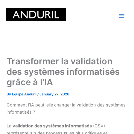
Skip
to
content
Transformer la validation
des systèmes informatisés
grâce à l’IA
By
Equipe Anduril
/
January 27, 2026
Comment l’IA peut-elle changer la validation des systèmes
informatisés ?
La
validation des systèmes informatisés
(CSV)
représente l’un des processus les plus critiques et