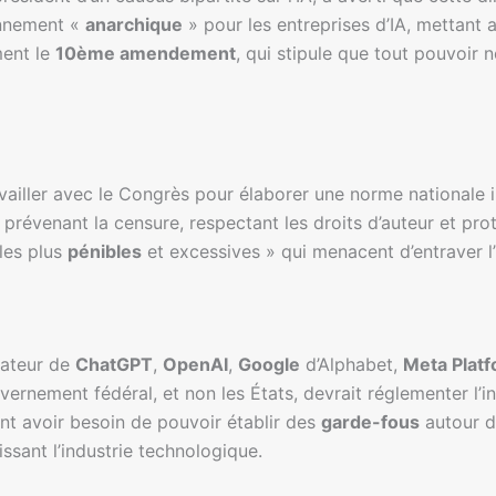
onnement «
anarchique
» pour les entreprises d’IA, mettant a
ment le
10ème amendement
, qui stipule que tout pouvoir
vailler avec le Congrès pour élaborer une norme nationale in
s, prévenant la censure, respectant les droits d’auteur et p
 les plus
pénibles
et excessives » qui menacent d’entraver l’
éateur de
ChatGPT
,
OpenAI
,
Google
d’Alphabet,
Meta Plat
vernement fédéral, et non les États, devrait réglementer l’i
nt avoir besoin de pouvoir établir des
garde-fous
autour de
sant l’industrie technologique.