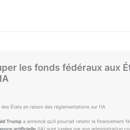
er les fonds fédéraux aux Ét
IA
es États en raison des réglementations sur l’IA
ld Trump
a annoncé qu’il pourrait retenir le financement f
igence artificielle
(IA) sont jugées par son administration c