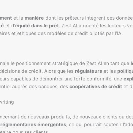
ment
et la
manière
dont les prêteurs intègrent ces données
té
et d’
équité dans le prêt
. Zest AI a orienté les lecteurs v
ires et éthiques des modèles de crédit pilotés par l’IA.
ignale le positionnement stratégique de Zest AI en tant que
l
décisions de crédit. Alors que les
régulateurs
et les
politi
sseurs capables de démontrer une forte conformité, une
expl
entiel auprès des banques, des
coopératives de crédit
et d
writing
ncernant de nouveaux produits, de nouveaux clients ou des 
réglementaires émergentes
, ce qui pourrait soutenir l’a
taire pour ses clients.