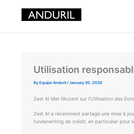
Skip
to
content
Utilisation responsabl
By
Equipe Anduril
/
January 30, 2026
Zest AI Met l’Accent sur l’Utilisation des D
Zest AI a récemment partagé une mise à jour 
l’underwriting de crédit, en particulier pou