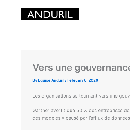
Skip
to
content
Vers une gouvernance 
By
Equipe Anduril
/
February 8, 2026
Les organisations se tournent vers une gou
Gartner avertit que 50 % des entreprises do
des modèles » causé par l’afflux de données