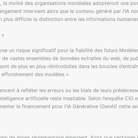
., la moitié des organisations mondiales adopteront une po
gement intervient alors que le contenu généré par l’IA no
lus difficile la distinction entre les informations humaines
 »
se un risque significatif pour la fiabilité des futurs Modèl
r de vastes ensembles de données extraites du web, de pub
sont de plus en plus réintroduites dans les boucles d’entraî
 effondrement des modèles ».
ncent à refléter les erreurs ou les biais de leurs prédécesse
intelligence artificielle reste insatiable. Selon l’enquête C
enter le financement pour l’IA Générative (GenAI) cette an
mp de mines réglementaire émergent. Alors que certaines j