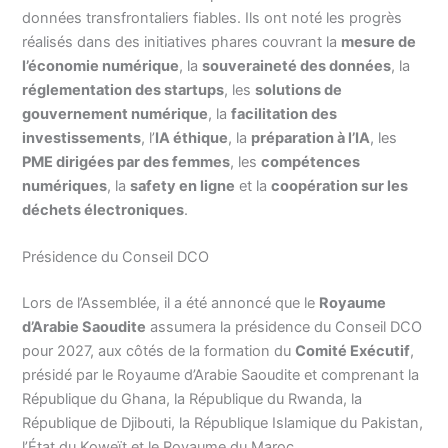
données transfrontaliers fiables. Ils ont noté les progrès
réalisés dans des initiatives phares couvrant la
mesure de
l’économie numérique
, la
souveraineté des données
, la
réglementation des startups
, les
solutions de
gouvernement numérique
, la
facilitation des
investissements
, l’
IA éthique
, la
préparation à l’IA
, les
PME dirigées par des femmes
, les
compétences
numériques
, la
safety en ligne
et la
coopération sur les
déchets électroniques
.
Présidence du Conseil DCO
Lors de l’Assemblée, il a été annoncé que le
Royaume
d’Arabie Saoudite
assumera la présidence du Conseil DCO
pour 2027, aux côtés de la formation du
Comité Exécutif
,
présidé par le Royaume d’Arabie Saoudite et comprenant la
République du Ghana, la République du Rwanda, la
République de Djibouti, la République Islamique du Pakistan,
l’État du Koweït et le Royaume du Maroc.