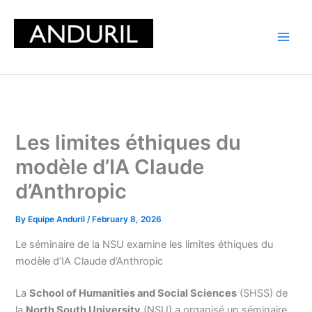
Skip
to
content
Les limites éthiques du
modèle d’IA Claude
d’Anthropic
By
Equipe Anduril
/
February 8, 2026
Le séminaire de la NSU examine les limites éthiques du
modèle d’IA Claude d’Anthropic
La
School of Humanities and Social Sciences
(SHSS) de
la
North South University
(NSU) a organisé un séminaire