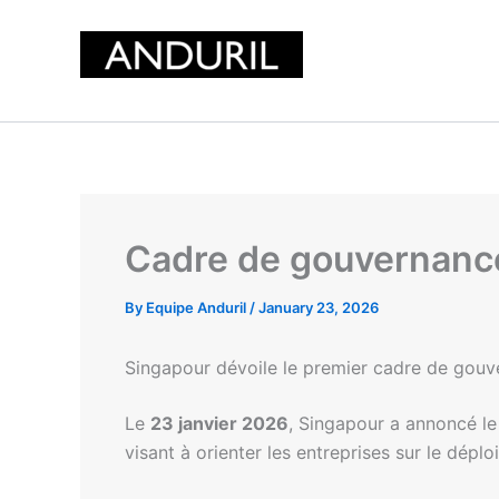
Skip
to
content
Cadre de gouvernance
By
Equipe Anduril
/
January 23, 2026
Singapour dévoile le premier cadre de gouv
Le
23 janvier 2026
, Singapour a annoncé le
visant à orienter les entreprises sur le dé