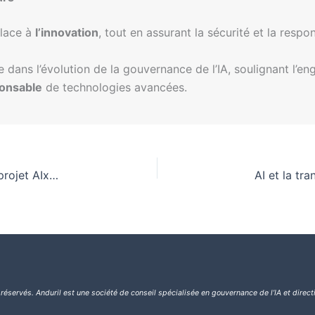
place à
l’innovation
, tout en assurant la sécurité et la respons
dans l’évolution de la gouvernance de l’IA, soulignant l’e
ponsable
de technologies avancées.
Renforcer la préparation réglementaire grâce au projet AIxpertise
 réservés.
Anduril est une société de conseil spécialisée en gouvernance de l’IA et direct