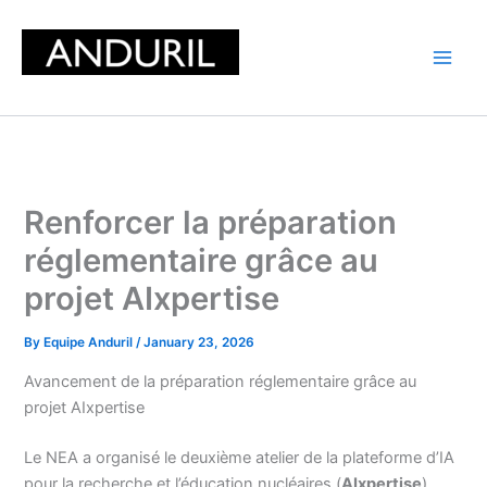
Skip
to
content
Renforcer la préparation
réglementaire grâce au
projet AIxpertise
By
Equipe Anduril
/
January 23, 2026
Avancement de la préparation réglementaire grâce au
projet AIxpertise
Le NEA a organisé le deuxième atelier de la plateforme d’IA
pour la recherche et l’éducation nucléaires (
AIxpertise
),