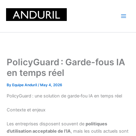
Skip
to
content
PolicyGuard : Garde-fous IA
en temps réel
By
Equipe Anduril
/
May 4, 2026
PolicyGuard : une solution de garde‑fou IA en temps réel
Contexte et enjeux
Les entreprises disposent souvent de
politiques
d’utilisation acceptable de l’IA
, mais les outils actuels sont