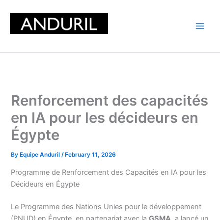
Skip
to
content
Renforcement des capacités
en IA pour les décideurs en
Égypte
By
Equipe Anduril
/
February 11, 2026
Programme de Renforcement des Capacités en IA pour les
Décideurs en Égypte
Le Programme des Nations Unies pour le développement
(PNUD) en Égypte, en partenariat avec la
GSMA
, a lancé un