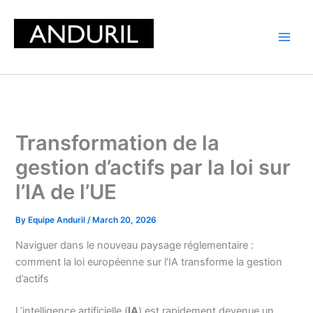
Skip
to
content
Transformation de la
gestion d’actifs par la loi sur
l’IA de l’UE
By
Equipe Anduril
/
March 20, 2026
Naviguer dans le nouveau paysage réglementaire :
comment la loi européenne sur l’IA transforme la gestion
d’actifs
L’intelligence artificielle (
IA
) est rapidement devenue un