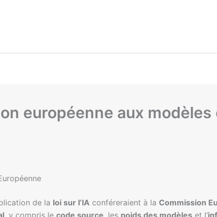
on européenne aux modèles d’
 Européenne
plication de la
loi sur l’IA
conféreraient à la
Commission E
al
, y compris le
code source
, les
poids des modèles
et l’
in