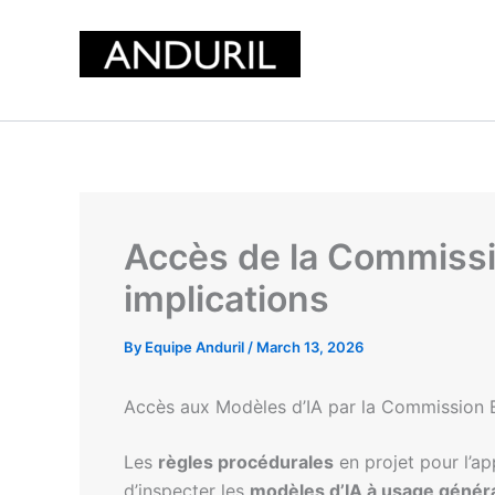
Skip
to
content
Accès de la Commissi
implications
By
Equipe Anduril
/
March 13, 2026
Accès aux Modèles d’IA par la Commission
Les
règles procédurales
en projet pour l’ap
d’inspecter les
modèles d’IA à usage génér