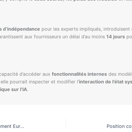
es d’indépendance
pour les experts impliqués, introduisent
garantissent aux fournisseurs un délai d’au moins
14 jours
po
a capacité d’accéder aux
fonctionnalités internes
des modèle
 elle pourrait inspecter et modifier l’
interaction de l’état s
rique sur l’IA
.
Réformes du Règlement sur l’IA : Progrès au Parlement Européen