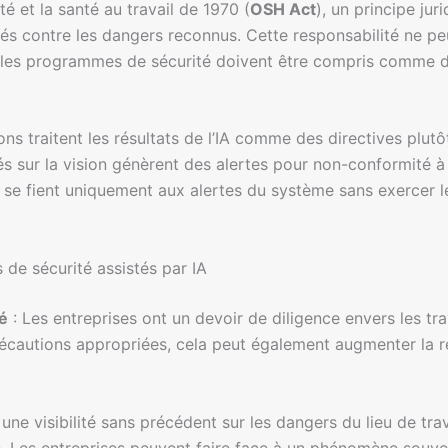
té et la santé au travail de 1970 (
OSH Act
), un principe ju
yés contre les dangers reconnus. Cette responsabilité ne pe
s les programmes de sécurité doivent être compris comme de
ons traitent les résultats de l’IA comme des directives pl
 sur la vision génèrent des alertes pour non-conformité à 
s se fient uniquement aux alertes du système sans exercer l
 de sécurité assistés par IA
té
: Les entreprises ont un devoir de diligence envers les trava
récautions appropriées, cela peut également augmenter la r
t une visibilité sans précédent sur les dangers du lieu de tr
s. Les entreprises peuvent faire face à un phénomène souv