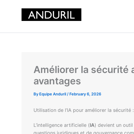
Skip
to
content
Améliorer la sécurité a
avantages
By
Equipe Anduril
/
February 6, 2026
Utilisation de l’IA pour améliorer la sécurité
L’intelligence artificielle (
IA
) devient un outi
questions juridiques et de gouvernance comp