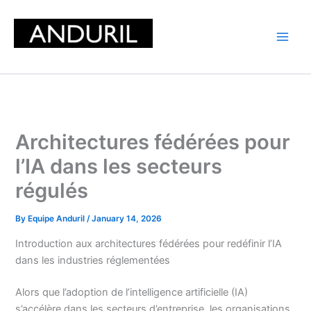
Skip
to
content
Architectures fédérées pour
l’IA dans les secteurs
régulés
By
Equipe Anduril
/
January 14, 2026
Introduction aux architectures fédérées pour redéfinir l’IA
dans les industries réglementées
Alors que l’adoption de l’intelligence artificielle (IA)
s’accélère dans les secteurs d’entreprise, les organisations