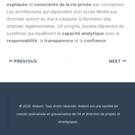
expliquée
et
consciente de la vie privée
par conception.
Les architectures qui dépendent d’un accès illimité aux
données auront du mal à s’adapter à l’évolution des
attentes réglementaires. Un progrès durable dépendra de
systèmes qui équilibrent la
capacité analytique
avec la
responsabilité
, la
transparence
et la
confiance
.
PREVIOUS
NEXT
© 2025 Anduril. Tous droits réservés.
Anduril est une société de
conseil spécialisée en gouvernance de l’IA et direction de projets IA
stratégiques.