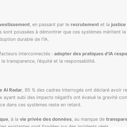
nvestissement
, en passant par le
recrutement
et la
justice
ions sont poussées à démontrer que ces systèmes méritent la
doption durable de l’IA.
facteurs interconnectés :
adopter des pratiques d’IA resp
la transparence, l’équité et la responsabilité.
e AI Radar
, 95 % des cadres interrogés ont déclaré avoir 
 ceux ayant subi des impacts négatifs ont évalué la gravit
iance dans ces systèmes reste en retard.
ique
, à la
vie privée des données
, au manque de
transpar
les existantes sont fondées sur des incidents réels.