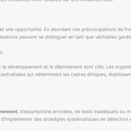
e et une opportunité. En abordant ces préoccupations de fron
sations peuvent se distinguer en tant que véritables gardien
es
nt le développement et le déploiement sont clés. Les organi
ntralisées qui déterminent les cadres éthiques, établisse
înement
, d’assumptions erronées, de tests inadéquats ou 
l d’implémenter des stratégies systématiques de détection e