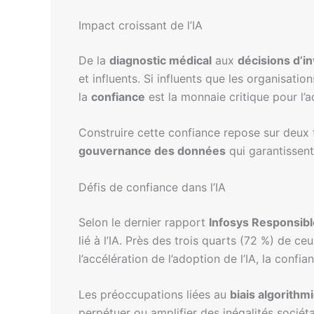
Impact croissant de l’IA
De la
diagnostic médical
aux
décisions d’i
et influents. Si influents que les organisat
la
confiance
est la monnaie critique pour l’a
Construire cette confiance repose sur deux 
gouvernance des données
qui garantissent 
Défis de confiance dans l’IA
Selon le dernier rapport
Infosys Responsibl
lié à l’IA. Près des trois quarts (72 %) de
l’accélération de l’adoption de l’IA, la conf
Les préoccupations liées au
biais algorithm
perpétuer ou amplifier des inégalités sociéta