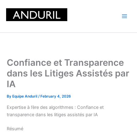
Skip
to
content
Confiance et Transparence
dans les Litiges Assistés par
IA
By
Equipe Anduril
/
February 4, 2026
Expertise à l’ère des algorithmes : Confiance et
transparence dans les litiges assistés par IA
Résumé