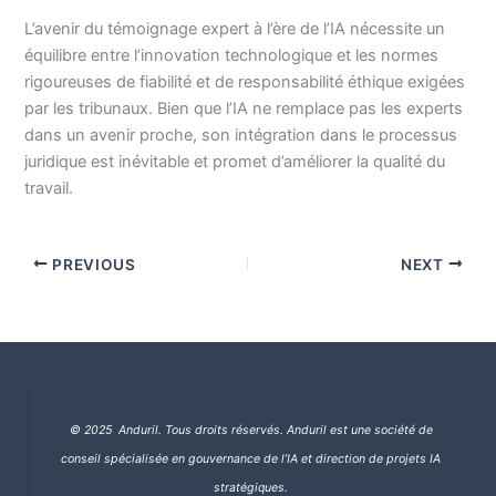
L’avenir du témoignage expert à l’ère de l’IA nécessite un
équilibre entre l’innovation technologique et les normes
rigoureuses de fiabilité et de responsabilité éthique exigées
par les tribunaux. Bien que l’IA ne remplace pas les experts
dans un avenir proche, son intégration dans le processus
juridique est inévitable et promet d’améliorer la qualité du
travail.
PREVIOUS
NEXT
© 2025 Anduril. Tous droits réservés.
Anduril est une société de
conseil spécialisée en gouvernance de l’IA et direction de projets IA
stratégiques.