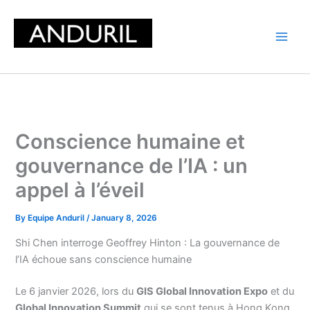
Skip
to
content
Conscience humaine et
gouvernance de l’IA : un
appel à l’éveil
By
Equipe Anduril
/
January 8, 2026
Shi Chen interroge Geoffrey Hinton : La gouvernance de
l’IA échoue sans conscience humaine
Le 6 janvier 2026, lors du
GIS Global Innovation Expo
et du
Global Innovation Summit
qui se sont tenus à Hong Kong,