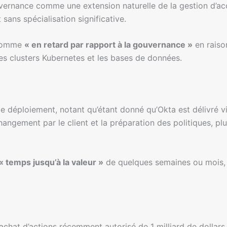
vernance comme une extension naturelle de la gestion d’accè
ans spécialisation significative.
t comme
« en retard par rapport à la gouvernance »
en raiso
les clusters Kubernetes et les bases de données.
déploiement, notant qu’étant donné qu’Okta est délivré via
ngement par le client et la préparation des politiques, plut
« temps jusqu’à la valeur »
de quelques semaines ou mois, 
hat d’actions récemment autorisé de 1 milliard de dollars, 