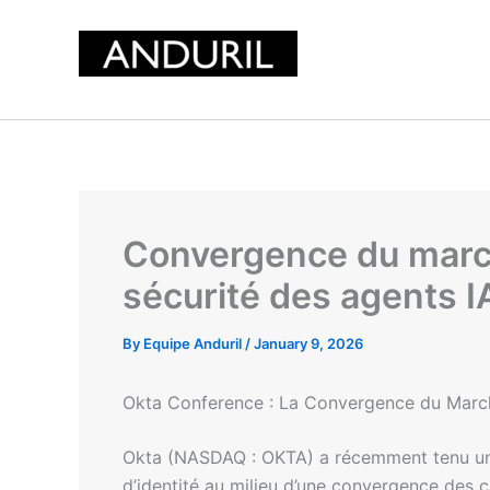
Skip
to
content
Convergence du marché
sécurité des agents I
By
Equipe Anduril
/
January 9, 2026
Okta Conference : La Convergence du Marché
Okta (NASDAQ : OKTA) a récemment tenu une 
d’identité au milieu d’une convergence des c