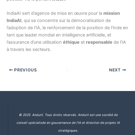
IndiaAI sert d’agence de mise en œuvre pour la
mission
IndiaAI
, qui se concentre sur la démocratisation de
l’adoption de l’IA, le renforcement de la position de l’Inde en
tant que leader mondial en intelligence artificielle, et
l’assurance d’une utilisation
éthique
et
responsable
de l’IA
à travers les secteurs.
PREVIOUS
NEXT
© 2025 Anduril. Tous droits réservés.
Anduril est une société de
conseil spécialisée en gouvernance de l’IA et direction de projets IA
stratégiques.