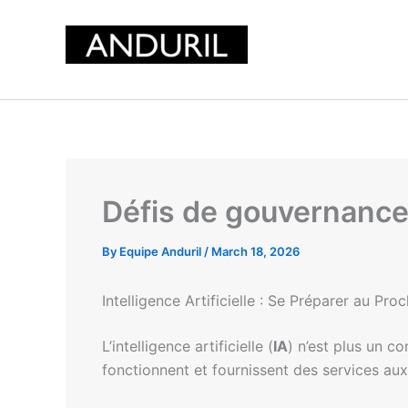
Skip
to
content
Défis de gouvernance fa
By
Equipe Anduril
/
March 18, 2026
Intelligence Artificielle : Se Préparer au P
L’intelligence artificielle (
IA
) n’est plus un co
fonctionnent et fournissent des services aux