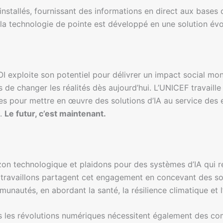
installés, fournissant des informations en direct aux bas
la technologie de pointe est développé en une solution évol
 exploite son potentiel pour délivrer un impact social mondi
s de changer les réalités dès aujourd’hui. L’UNICEF travail
 pour mettre en œuvre des solutions d’IA au service des e
e.
Le futur, c’est maintenant.
izon technologique et plaidons pour des systèmes d’IA qui r
 travaillons partagent cet engagement en concevant des solu
autés, en abordant la santé, la résilience climatique et l’é
s les révolutions numériques nécessitent également des co